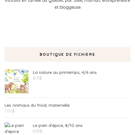
instruits en famille au Québec par Julie, maman, entrepreneure
et bloggeuse
BOUTIQUE DE FICHIERS
La nature au printemps, 4/6 ans
8.75
$
Les Animaux du froid, maternelle
7.00
$
Le pain d'épice, 8/10 ans
6.50
$