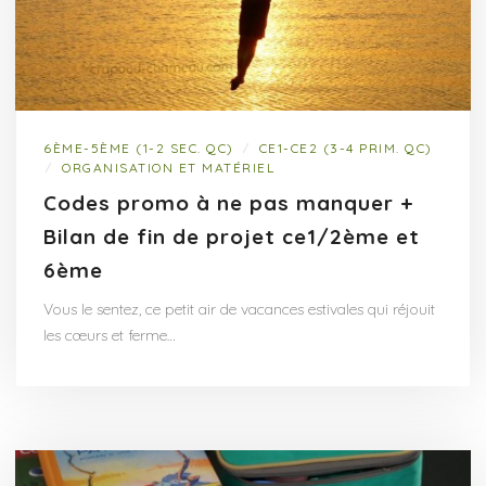
6ÈME-5ÈME (1-2 SEC. QC)
CE1-CE2 (3-4 PRIM. QC)
/
ORGANISATION ET MATÉRIEL
/
Codes promo à ne pas manquer +
Bilan de fin de projet ce1/2ème et
6ème
Vous le sentez, ce petit air de vacances estivales qui réjouit
les cœurs et ferme…