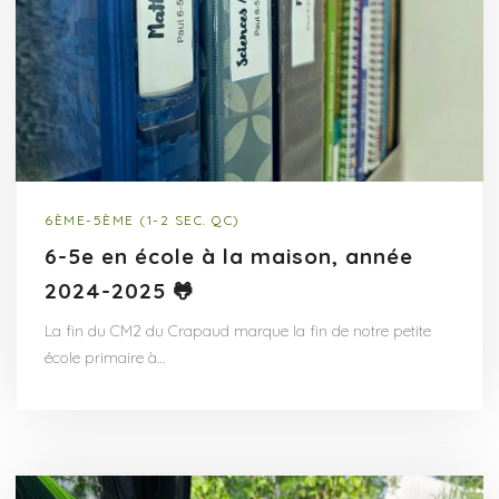
6ÈME-5ÈME (1-2 SEC. QC)
6-5e en école à la maison, année
2024-2025 🐸
La fin du CM2 du Crapaud marque la fin de notre petite
école primaire à…