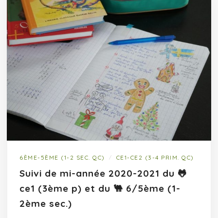
6ÈME-5ÈME (1-2 SEC. QC)
CE1-CE2 (3-4 PRIM. QC)
/
Suivi de mi-année 2020-2021 du 🐸
ce1 (3ème p) et du 🐫 6/5ème (1-
2ème sec.)