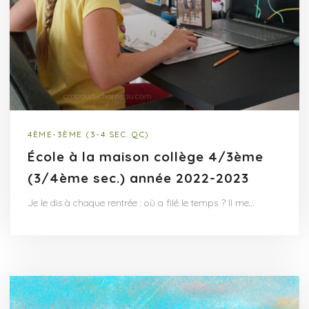
4ÈME-3ÈME (3-4 SEC. QC)
École à la maison collège 4/3ème
(3/4ème sec.) année 2022-2023
Je le dis à chaque rentrée : où a filé le temps ? Il me…