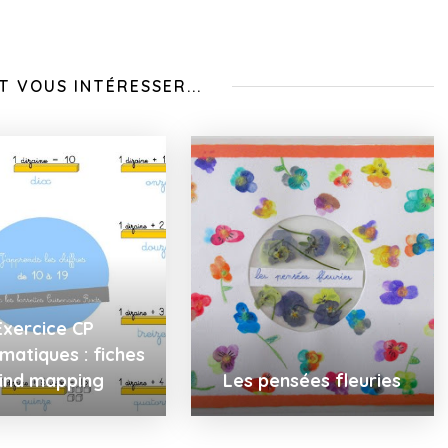
T VOUS INTÉRESSER...
Exercice CP
atiques : fiches
ind mapping
Les pensées fleuries