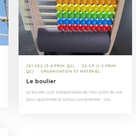
CE1-CE2 (3-4 PRIM. QC)
GS-CP (1-2 PRIM.
/
QC)
ORGANISATION ET MATÉRIEL
/
Le boulier
Le boulier, outil indispensable de mon point de vue
pour apprendre et surtout comprendre Les…