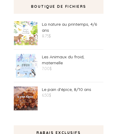
BOUTIQUE DE FICHIERS
La nature au printemps, 4/6
ans
8.75
$
Les Animaux du froid,
maternelle
7.00
$
Le pain d'épice, 8/10 ans
6.50
$
RABAIS EXCLUSIFS