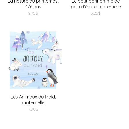
La nature au printemps,
Le petit bonhomme de
4/6 ans
pain d’épice, maternelle
8.75
$
5.25
$
Les Animaux du froid,
maternelle
7.00
$