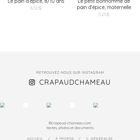
Le pain d’épice, 8/10 ans
Le petit bonhomme de
pain d’épice, maternelle
6.50
$
5.25
$
RETROUVEZ-NOUS SUR INSTAGRAM
CRAPAUDCHAMEAU
©crapaud-chameau.com
textes, photos et documents
ACCUEIL
À PROPOS
C. GÉNÉRALES