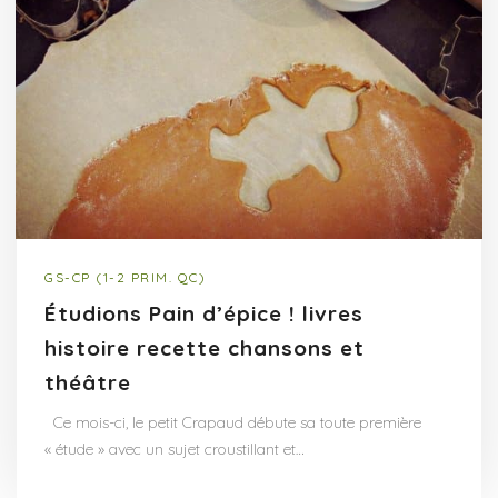
GS-CP (1-2 PRIM. QC)
Étudions Pain d’épice ! livres
histoire recette chansons et
théâtre
Ce mois-ci, le petit Crapaud débute sa toute première
« étude » avec un sujet croustillant et…