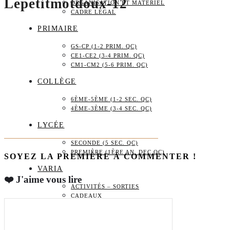
Lepetitmotdoux-12
ORGANISATION ET MATÉRIEL
CADRE LÉGAL
PRIMAIRE
GS-CP (1-2 PRIM. QC)
CE1-CE2 (3-4 PRIM. QC)
CM1-CM2 (5-6 PRIM. QC)
COLLÈGE
6ÈME-5ÈME (1-2 SEC. QC)
4ÈME-3ÈME (3-4 SEC. QC)
LYCÉE
SECONDE (5 SEC. QC)
PREMIÈRE (1ÈRE AN. DEC QC)
SOYEZ LA PREMIÈRE À COMMENTER !
VARIA
❤️ J'aime vous lire
ACTIVITÉS – SORTIES
CADEAUX
BOUTIQUE