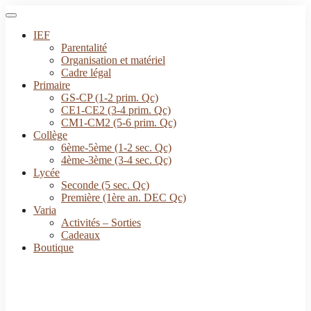
IEF
Parentalité
Organisation et matériel
Cadre légal
Primaire
GS-CP (1-2 prim. Qc)
CE1-CE2 (3-4 prim. Qc)
CM1-CM2 (5-6 prim. Qc)
Collège
6ème-5ème (1-2 sec. Qc)
4ème-3ème (3-4 sec. Qc)
Lycée
Seconde (5 sec. Qc)
Première (1ère an. DEC Qc)
Varia
Activités – Sorties
Cadeaux
Boutique