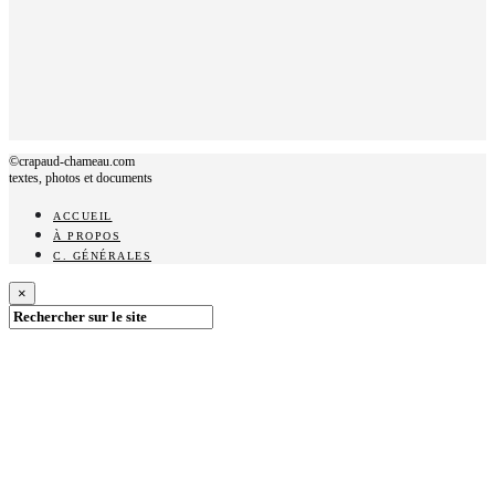
©crapaud-chameau.com
textes, photos et documents
ACCUEIL
À PROPOS
C. GÉNÉRALES
×