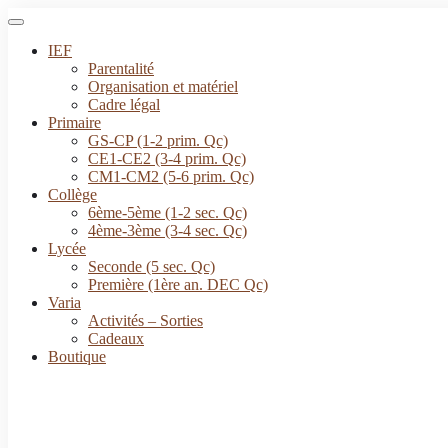
IEF
Parentalité
Organisation et matériel
Cadre légal
Primaire
GS-CP (1-2 prim. Qc)
CE1-CE2 (3-4 prim. Qc)
CM1-CM2 (5-6 prim. Qc)
Collège
6ème-5ème (1-2 sec. Qc)
4ème-3ème (3-4 sec. Qc)
Lycée
Seconde (5 sec. Qc)
Première (1ère an. DEC Qc)
Varia
Activités – Sorties
Cadeaux
Boutique