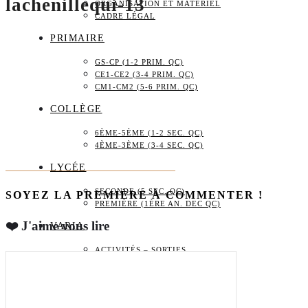
lachenillequi-13
ORGANISATION ET MATÉRIEL
CADRE LÉGAL
PRIMAIRE
GS-CP (1-2 PRIM. QC)
CE1-CE2 (3-4 PRIM. QC)
CM1-CM2 (5-6 PRIM. QC)
COLLÈGE
6ÈME-5ÈME (1-2 SEC. QC)
4ÈME-3ÈME (3-4 SEC. QC)
LYCÉE
SECONDE (5 SEC. QC)
SOYEZ LA PREMIÈRE À COMMENTER !
PREMIÈRE (1ÈRE AN. DEC QC)
❤️ J'aime vous lire
VARIA
ACTIVITÉS – SORTIES
CADEAUX
BOUTIQUE