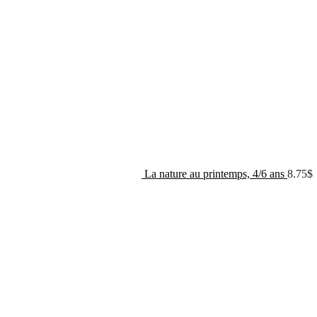
La nature au printemps, 4/6 ans
8.75
$