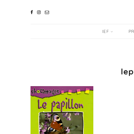
IEF
PR
lep