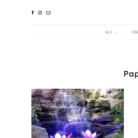
IEF
PR
Pap