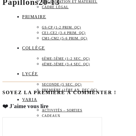
Papillons20-13
ORGANISATION ET MATÉRIEL
CADRE LÉGAL
PRIMAIRE
GS-CP (1-2 PRIM. QC)
CE1-CE2 (3-4 PRIM. QC)
CM1-CM2 (5-6 PRIM. QC)
COLLÈGE
6ÈME-5ÈME (1-2 SEC. QC)
4ÈME-3ÈME (3-4 SEC. QC)
LYCÉE
SECONDE (5 SEC. QC)
PREMIÈRE (1ÈRE AN. DEC QC)
SOYEZ LA PREMIÈRE À COMMENTER !
VARIA
❤️ J'aime vous lire
ACTIVITÉS – SORTIES
CADEAUX
BOUTIQUE