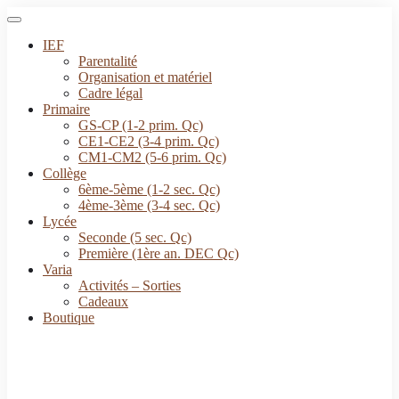
IEF
Parentalité
Organisation et matériel
Cadre légal
Primaire
GS-CP (1-2 prim. Qc)
CE1-CE2 (3-4 prim. Qc)
CM1-CM2 (5-6 prim. Qc)
Collège
6ème-5ème (1-2 sec. Qc)
4ème-3ème (3-4 sec. Qc)
Lycée
Seconde (5 sec. Qc)
Première (1ère an. DEC Qc)
Varia
Activités – Sorties
Cadeaux
Boutique