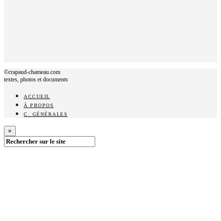
©crapaud-chameau.com
textes, photos et documents
ACCUEIL
À PROPOS
C. GÉNÉRALES
×