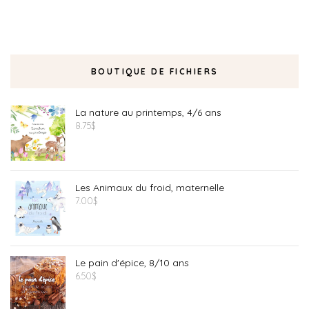
BOUTIQUE DE FICHIERS
La nature au printemps, 4/6 ans
8.75
$
Les Animaux du froid, maternelle
7.00
$
Le pain d'épice, 8/10 ans
6.50
$