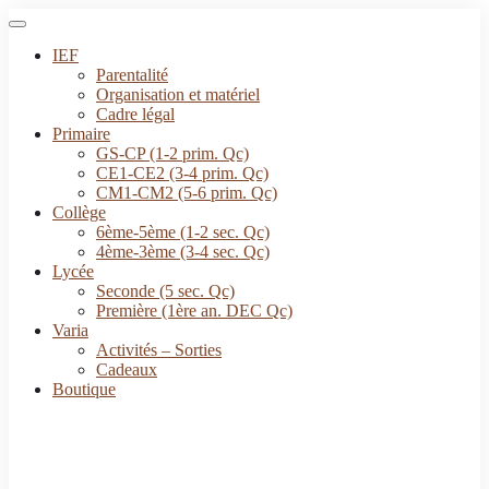
IEF
Parentalité
Organisation et matériel
Cadre légal
Primaire
GS-CP (1-2 prim. Qc)
CE1-CE2 (3-4 prim. Qc)
CM1-CM2 (5-6 prim. Qc)
Collège
6ème-5ème (1-2 sec. Qc)
4ème-3ème (3-4 sec. Qc)
Lycée
Seconde (5 sec. Qc)
Première (1ère an. DEC Qc)
Varia
Activités – Sorties
Cadeaux
Boutique