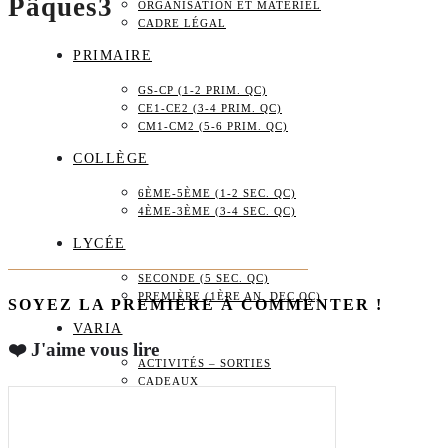
Pâques3
ORGANISATION ET MATÉRIEL
CADRE LÉGAL
PRIMAIRE
GS-CP (1-2 PRIM. QC)
CE1-CE2 (3-4 PRIM. QC)
CM1-CM2 (5-6 PRIM. QC)
COLLÈGE
6ÈME-5ÈME (1-2 SEC. QC)
4ÈME-3ÈME (3-4 SEC. QC)
LYCÉE
SECONDE (5 SEC. QC)
PREMIÈRE (1ÈRE AN. DEC QC)
SOYEZ LA PREMIÈRE À COMMENTER !
VARIA
❤️ J'aime vous lire
ACTIVITÉS – SORTIES
CADEAUX
BOUTIQUE