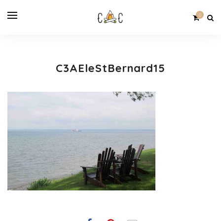
0
C3AEleStBernard15