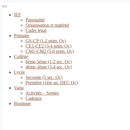
IEF
Parentalité
Organisation et matériel
Cadre légal
Primaire
GS-CP (1-2 prim. Qc)
CE1-CE2 (3-4 prim. Qc)
CM1-CM2 (5-6 prim. Qc)
Collège
6ème-5ème (1-2 sec. Qc)
4ème-3ème (3-4 sec. Qc)
Lycée
Seconde (5 sec. Qc)
Première (1ère an. DEC Qc)
Varia
Activités – Sorties
Cadeaux
Boutique