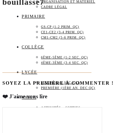
bouillasse7
ORGANISATION ET MATÉRIEL
CADRE LÉGAL
PRIMAIRE
GS-CP (1-2 PRIM. QC)
CE1-CE2 (3-4 PRIM. QC)
CM1-CM2 (5-6 PRIM. QC)
COLLÈGE
6ÈME-5ÈME (1-2 SEC. QC)
4ÈME-3ÈME (3-4 SEC. QC)
LYCÉE
SOYEZ LA PREMIÈRE À COMMENTER !
SECONDE (5 SEC. QC)
PREMIÈRE (1ÈRE AN. DEC QC)
❤️ J'aime vous lire
VARIA
ACTIVITÉS – SORTIES
CADEAUX
BOUTIQUE