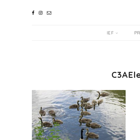
IEF
PR
C3AEl