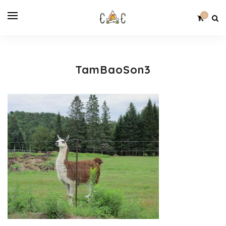
0
TamBaoSon3