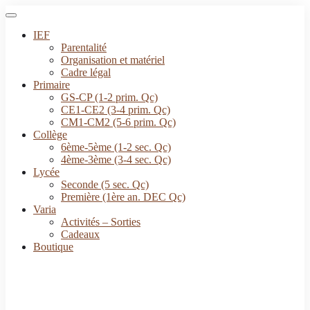
IEF
Parentalité
Organisation et matériel
Cadre légal
Primaire
GS-CP (1-2 prim. Qc)
CE1-CE2 (3-4 prim. Qc)
CM1-CM2 (5-6 prim. Qc)
Collège
6ème-5ème (1-2 sec. Qc)
4ème-3ème (3-4 sec. Qc)
Lycée
Seconde (5 sec. Qc)
Première (1ère an. DEC Qc)
Varia
Activités – Sorties
Cadeaux
Boutique