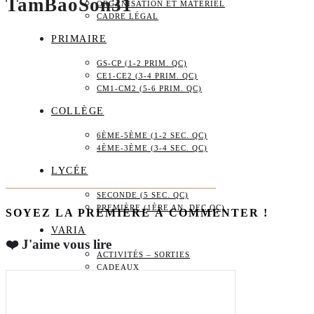
TamBaoSon31
ORGANISATION ET MATÉRIEL
CADRE LÉGAL
PRIMAIRE
GS-CP (1-2 PRIM. QC)
CE1-CE2 (3-4 PRIM. QC)
CM1-CM2 (5-6 PRIM. QC)
COLLÈGE
6ÈME-5ÈME (1-2 SEC. QC)
4ÈME-3ÈME (3-4 SEC. QC)
LYCÉE
SECONDE (5 SEC. QC)
PREMIÈRE (1ÈRE AN. DEC QC)
SOYEZ LA PREMIÈRE À COMMENTER !
VARIA
❤️ J'aime vous lire
ACTIVITÉS – SORTIES
CADEAUX
BOUTIQUE