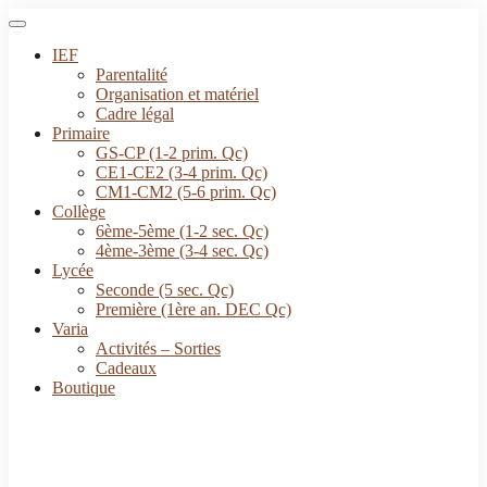
IEF
Parentalité
Organisation et matériel
Cadre légal
Primaire
GS-CP (1-2 prim. Qc)
CE1-CE2 (3-4 prim. Qc)
CM1-CM2 (5-6 prim. Qc)
Collège
6ème-5ème (1-2 sec. Qc)
4ème-3ème (3-4 sec. Qc)
Lycée
Seconde (5 sec. Qc)
Première (1ère an. DEC Qc)
Varia
Activités – Sorties
Cadeaux
Boutique