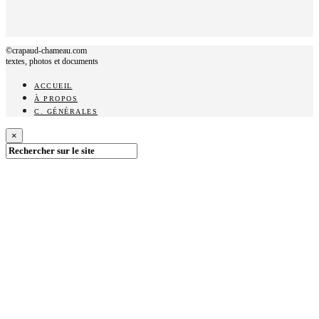
©crapaud-chameau.com
textes, photos et documents
ACCUEIL
À PROPOS
C. GÉNÉRALES
×