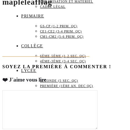
mapleleafflag
ORGANISATION ET MATÉRIEL
CADRE LÉGAL
PRIMAIRE
GS-CP (1-2 PRIM. QC)
CE1-CE2 (3-4 PRIM. QC)
CM1-CM2 (5-6 PRIM. QC)
COLLÈGE
6ÈME-5ÈME (1-2 SEC. QC)
4ÈME-3ÈME (3-4 SEC. QC)
SOYEZ LA PREMIÈRE À COMMENTER !
LYCÉE
❤️ J'aime vous lire
SECONDE (5 SEC. QC)
PREMIÈRE (1ÈRE AN. DEC QC)
VARIA
ACTIVITÉS – SORTIES
CADEAUX
BOUTIQUE