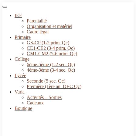
IEF
Parentalité
Organisation et matériel
Cadre légal
Primaire
GS-CP (1-2 prim. Qc)
CE1-CE2 (3-4 prim. Qc)
CM1-CM2 (5-6 prim. Qc)
Collège
6ème-5ème (1-2 sec. Qc)
4ème-3ème (3-4 sec. Qc)
Lycée
Seconde (5 sec. Qc)
Première (1ère an. DEC Qc)
Varia
Activités – Sorties
Cadeaux
Boutique