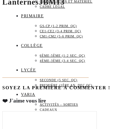
LanternesJBM13
ORGANISATION ET MATÉRIEL
CADRE LÉGAL
PRIMAIRE
GS-CP (1-2 PRIM. QC)
CE1-CE2 (3-4 PRIM. QC)
CM1-CM2 (5-6 PRIM. QC)
COLLÈGE
6ÈME-5ÈME (1-2 SEC. QC)
4ÈME-3ÈME (3-4 SEC. QC)
LYCÉE
SECONDE (5 SEC. QC)
PREMIÈRE (1ÈRE AN. DEC QC)
SOYEZ LA PREMIÈRE À COMMENTER !
VARIA
❤️ J'aime vous lire
ACTIVITÉS – SORTIES
CADEAUX
BOUTIQUE