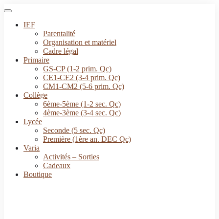
IEF
Parentalité
Organisation et matériel
Cadre légal
Primaire
GS-CP (1-2 prim. Qc)
CE1-CE2 (3-4 prim. Qc)
CM1-CM2 (5-6 prim. Qc)
Collège
6ème-5ème (1-2 sec. Qc)
4ème-3ème (3-4 sec. Qc)
Lycée
Seconde (5 sec. Qc)
Première (1ère an. DEC Qc)
Varia
Activités – Sorties
Cadeaux
Boutique