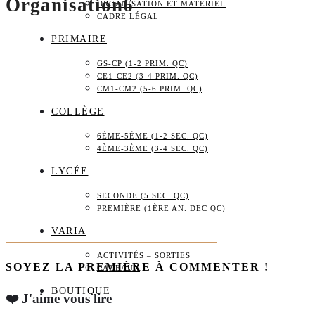
Organisation6
ORGANISATION ET MATÉRIEL
CADRE LÉGAL
PRIMAIRE
GS-CP (1-2 PRIM. QC)
CE1-CE2 (3-4 PRIM. QC)
CM1-CM2 (5-6 PRIM. QC)
COLLÈGE
6ÈME-5ÈME (1-2 SEC. QC)
4ÈME-3ÈME (3-4 SEC. QC)
LYCÉE
SECONDE (5 SEC. QC)
PREMIÈRE (1ÈRE AN. DEC QC)
VARIA
ACTIVITÉS – SORTIES
SOYEZ LA PREMIÈRE À COMMENTER !
CADEAUX
BOUTIQUE
❤️ J'aime vous lire