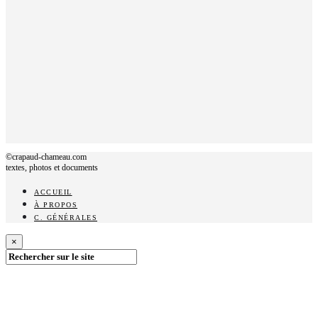
©crapaud-chameau.com
textes, photos et documents
ACCUEIL
À PROPOS
C. GÉNÉRALES
×