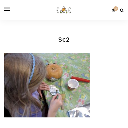
0
Sc2