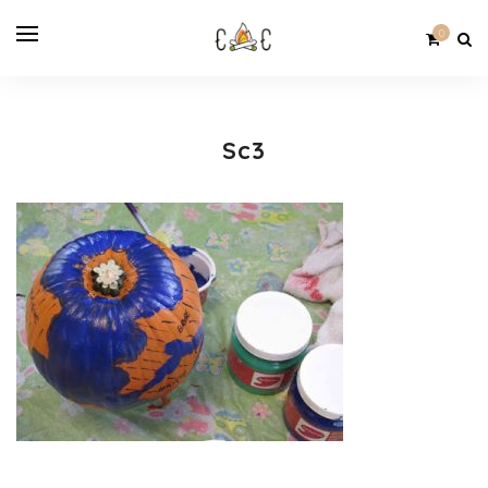
0
Sc3