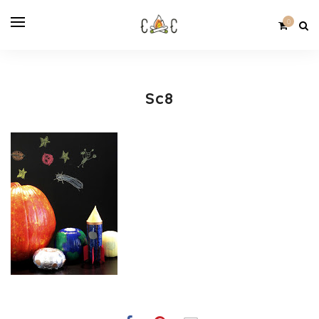
0
Sc8