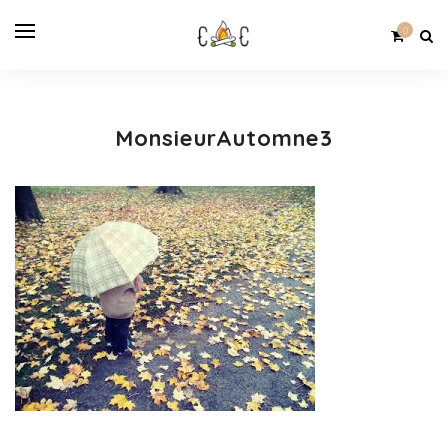
0
MonsieurAutomne3