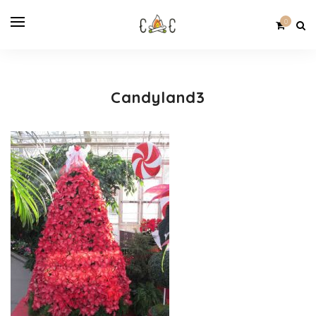
0
Candyland3