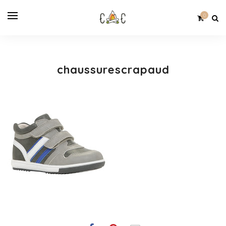
0
chaussurescrapaud