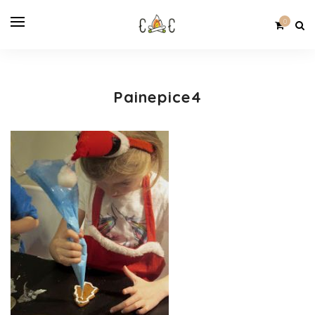
0
Painepice4