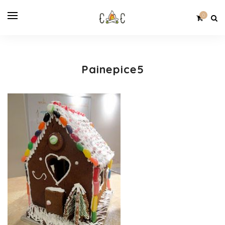
0
Painepice5