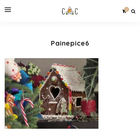
0
Painepice6