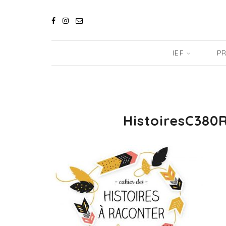
IEF
PR
HistoiresC380