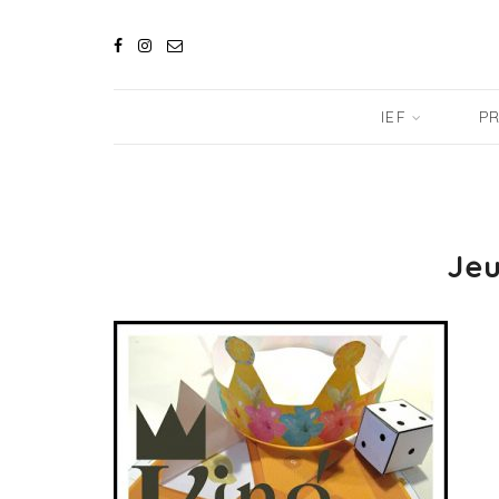
IEF
PR
Jeu