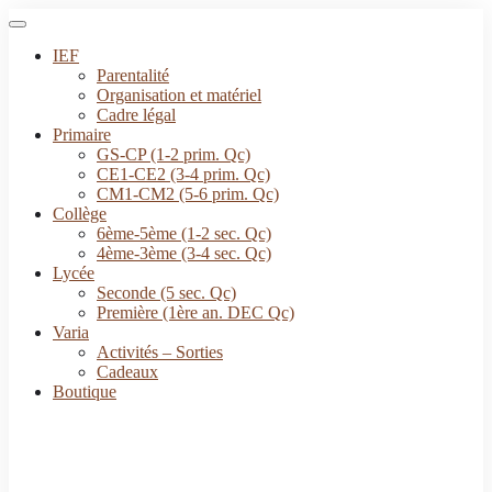
IEF
Parentalité
Organisation et matériel
Cadre légal
Primaire
GS-CP (1-2 prim. Qc)
CE1-CE2 (3-4 prim. Qc)
CM1-CM2 (5-6 prim. Qc)
Collège
6ème-5ème (1-2 sec. Qc)
4ème-3ème (3-4 sec. Qc)
Lycée
Seconde (5 sec. Qc)
Première (1ère an. DEC Qc)
Varia
Activités – Sorties
Cadeaux
Boutique