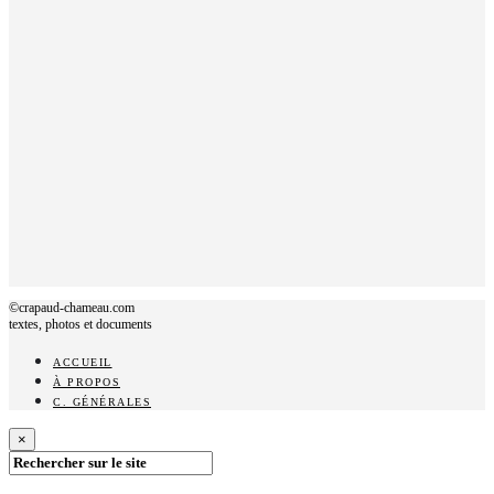
©crapaud-chameau.com
textes, photos et documents
ACCUEIL
À PROPOS
C. GÉNÉRALES
×