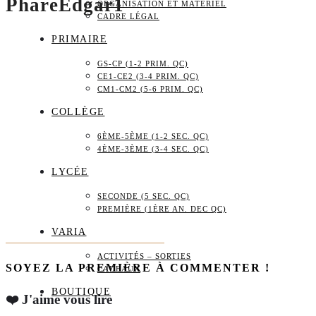
PhareEdgar1
ORGANISATION ET MATÉRIEL
CADRE LÉGAL
PRIMAIRE
GS-CP (1-2 PRIM. QC)
CE1-CE2 (3-4 PRIM. QC)
CM1-CM2 (5-6 PRIM. QC)
COLLÈGE
6ÈME-5ÈME (1-2 SEC. QC)
4ÈME-3ÈME (3-4 SEC. QC)
LYCÉE
SECONDE (5 SEC. QC)
PREMIÈRE (1ÈRE AN. DEC QC)
VARIA
ACTIVITÉS – SORTIES
SOYEZ LA PREMIÈRE À COMMENTER !
CADEAUX
BOUTIQUE
❤️ J'aime vous lire