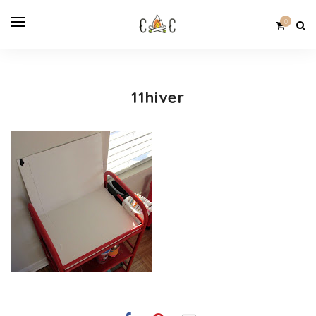
0
11hiver