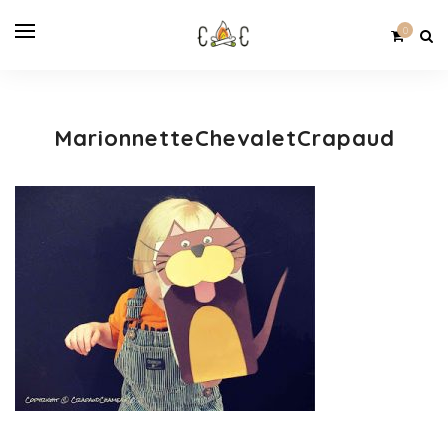
0
MarionnetteChevaletCrapaud