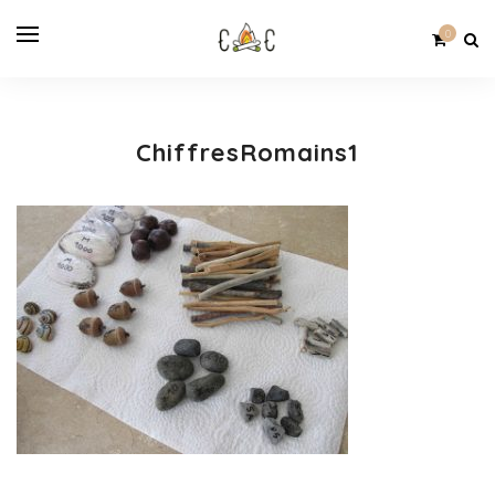
0
ChiffresRomains1