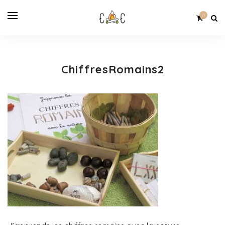
0
ChiffresRomains2