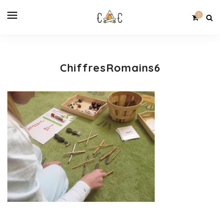
0
ChiffresRomains6