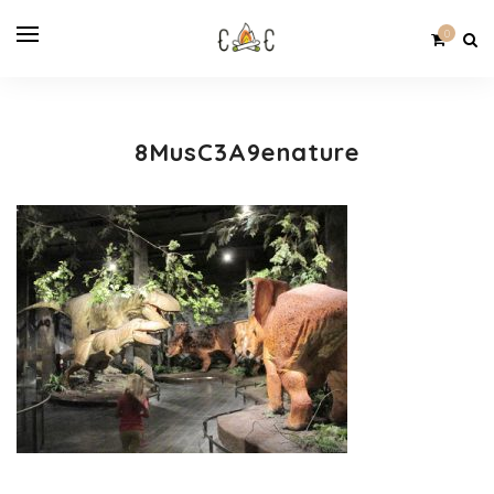
0
8MusC3A9enature