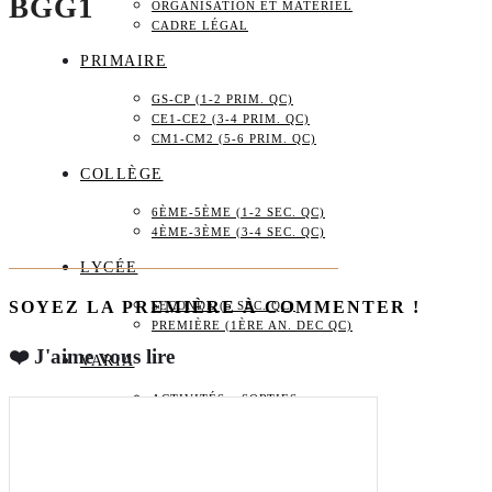
BGG1
ORGANISATION ET MATÉRIEL
CADRE LÉGAL
PRIMAIRE
GS-CP (1-2 PRIM. QC)
CE1-CE2 (3-4 PRIM. QC)
CM1-CM2 (5-6 PRIM. QC)
COLLÈGE
6ÈME-5ÈME (1-2 SEC. QC)
4ÈME-3ÈME (3-4 SEC. QC)
LYCÉE
SOYEZ LA PREMIÈRE À COMMENTER !
SECONDE (5 SEC. QC)
PREMIÈRE (1ÈRE AN. DEC QC)
❤️ J'aime vous lire
VARIA
ACTIVITÉS – SORTIES
CADEAUX
BOUTIQUE