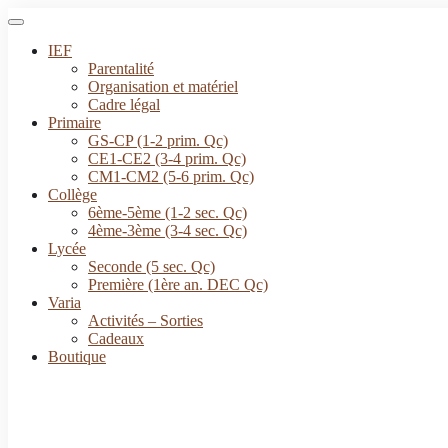
IEF
Parentalité
Organisation et matériel
Cadre légal
Primaire
GS-CP (1-2 prim. Qc)
CE1-CE2 (3-4 prim. Qc)
CM1-CM2 (5-6 prim. Qc)
Collège
6ème-5ème (1-2 sec. Qc)
4ème-3ème (3-4 sec. Qc)
Lycée
Seconde (5 sec. Qc)
Première (1ère an. DEC Qc)
Varia
Activités – Sorties
Cadeaux
Boutique