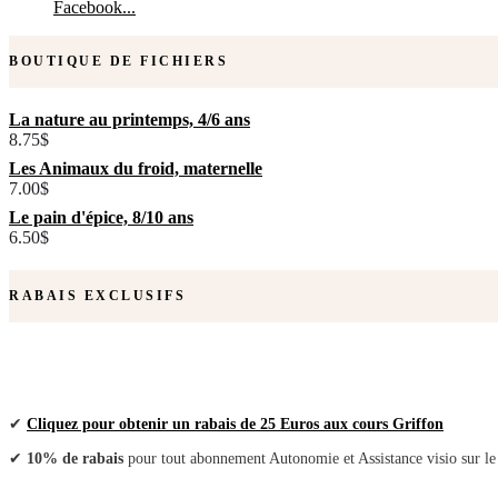
Facebook...
BOUTIQUE DE FICHIERS
La nature au printemps, 4/6 ans
8.75
$
Les Animaux du froid, maternelle
7.00
$
Le pain d'épice, 8/10 ans
6.50
$
RABAIS EXCLUSIFS
✔
Cliquez pour obtenir un rabais de 25 Euros aux cours Griffon
✔
10% de rabais
pour tout abonnement Autonomie et Assistance visio sur le