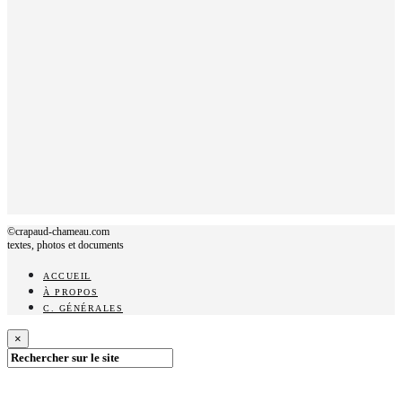
©crapaud-chameau.com
textes, photos et documents
ACCUEIL
À PROPOS
C. GÉNÉRALES
×