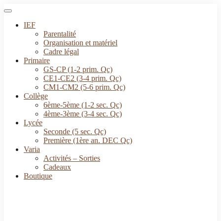
IEF
Parentalité
Organisation et matériel
Cadre légal
Primaire
GS-CP (1-2 prim. Qc)
CE1-CE2 (3-4 prim. Qc)
CM1-CM2 (5-6 prim. Qc)
Collège
6ème-5ème (1-2 sec. Qc)
4ème-3ème (3-4 sec. Qc)
Lycée
Seconde (5 sec. Qc)
Première (1ère an. DEC Qc)
Varia
Activités – Sorties
Cadeaux
Boutique