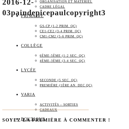
2016-12-
ORGANISATION ET MATÉRIEL
CADRE LÉGAL
03paindepicepaulcopyright3
PRIMAIRE
GS-CP (1-2 PRIM. QC)
CE1-CE2 (3-4 PRIM. QC)
CM1-CM2 (5-6 PRIM. QC)
COLLÈGE
6ÈME-5ÈME (1-2 SEC. QC)
4ÈME-3ÈME (3-4 SEC. QC)
LYCÉE
SECONDE (5 SEC. QC)
PREMIÈRE (1ÈRE AN. DEC QC)
VARIA
ACTIVITÉS – SORTIES
CADEAUX
BOUTIQUE
SOYEZ LA PREMIÈRE À COMMENTER !