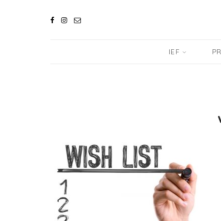
IEF
PR