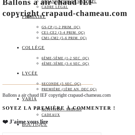
Ballons a air chaud IEF
ORGANISATION ET MATÉRIEL
CADRE LÉGAL
copyright crapaud-chameau.com
PRIMAIRE
GS-CP (1-2 PRIM. QC)
CE1-CE2 (3-4 PRIM. QC)
CM1-CM2 (5-6 PRIM. QC)
COLLÈGE
6ÈME-5ÈME (1-2 SEC. QC)
4ÈME-3ÈME (3-4 SEC. QC)
LYCÉE
SECONDE (5 SEC. QC)
PREMIÈRE (1ÈRE AN. DEC QC)
Ballons a air chaud IEF copyright crapaud-chameau.com
VARIA
SOYEZ LA PREMIÈRE À COMMENTER !
ACTIVITÉS – SORTIES
CADEAUX
❤️ J'aime vous lire
BOUTIQUE