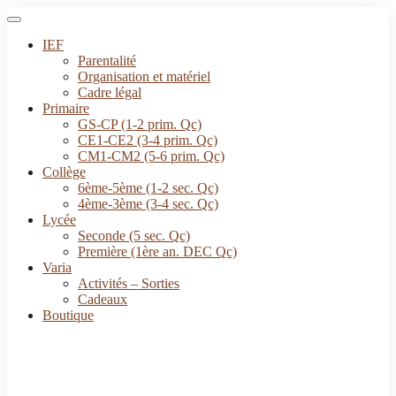
IEF
Parentalité
Organisation et matériel
Cadre légal
Primaire
GS-CP (1-2 prim. Qc)
CE1-CE2 (3-4 prim. Qc)
CM1-CM2 (5-6 prim. Qc)
Collège
6ème-5ème (1-2 sec. Qc)
4ème-3ème (3-4 sec. Qc)
Lycée
Seconde (5 sec. Qc)
Première (1ère an. DEC Qc)
Varia
Activités – Sorties
Cadeaux
Boutique