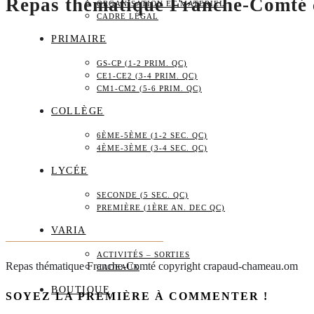
Repas thématique Franche-Comté
ORGANISATION ET MATÉRIEL
CADRE LÉGAL
PRIMAIRE
GS-CP (1-2 PRIM. QC)
CE1-CE2 (3-4 PRIM. QC)
CM1-CM2 (5-6 PRIM. QC)
COLLÈGE
6ÈME-5ÈME (1-2 SEC. QC)
4ÈME-3ÈME (3-4 SEC. QC)
LYCÉE
SECONDE (5 SEC. QC)
PREMIÈRE (1ÈRE AN. DEC QC)
VARIA
ACTIVITÉS – SORTIES
Repas thématique Franche-Comté copyright crapaud-chameau.om
CADEAUX
BOUTIQUE
SOYEZ LA PREMIÈRE À COMMENTER !