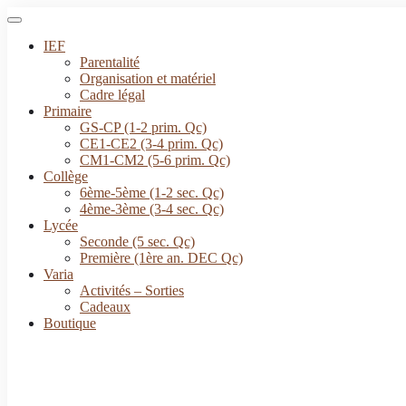
IEF
Parentalité
Organisation et matériel
Cadre légal
Primaire
GS-CP (1-2 prim. Qc)
CE1-CE2 (3-4 prim. Qc)
CM1-CM2 (5-6 prim. Qc)
Collège
6ème-5ème (1-2 sec. Qc)
4ème-3ème (3-4 sec. Qc)
Lycée
Seconde (5 sec. Qc)
Première (1ère an. DEC Qc)
Varia
Activités – Sorties
Cadeaux
Boutique