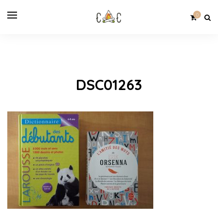
0
DSC01263