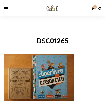
0
DSC01265