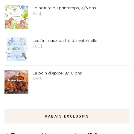
La nature au printemps, 4/6 ans
8.75
$
Les Animaux du froid, maternelle
7.00
$
Le pain d'épice, 8/10 ans
6.50
$
RABAIS EXCLUSIFS