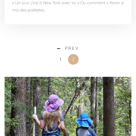
« Un jour j’irai à New York avec toi » Ou comment « Kevin a
mis des paillettes…
PREV
1
2