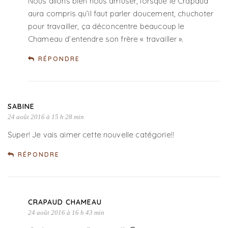
Nous allons bien nous amuser, lorsque le Crapaud
aura compris qu’il faut parler doucement, chuchoter
pour travailler, ça déconcentre beaucoup le
Chameau d’entendre son frère « travailler ».
RÉPONDRE
SABINE
24 août 2016 à 15 h 28 min
Super! Je vais aimer cette nouvelle catégorie!!
RÉPONDRE
CRAPAUD CHAMEAU
24 août 2016 à 16 h 43 min