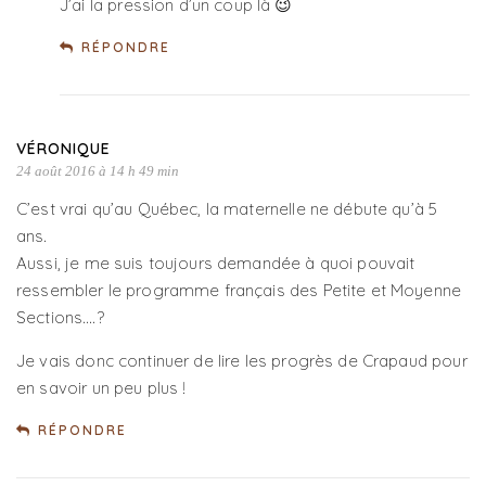
J’ai la pression d’un coup là 😉
RÉPONDRE
VÉRONIQUE
24 août 2016 à 14 h 49 min
C’est vrai qu’au Québec, la maternelle ne débute qu’à 5
ans.
Aussi, je me suis toujours demandée à quoi pouvait
ressembler le programme français des Petite et Moyenne
Sections….?
Je vais donc continuer de lire les progrès de Crapaud pour
en savoir un peu plus !
RÉPONDRE