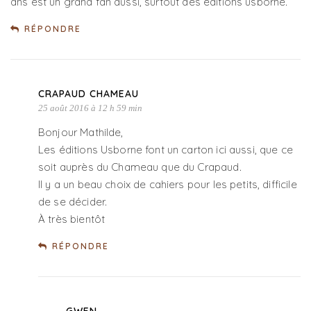
ans est un grand fan aussi, surtout des éditions usborne.
RÉPONDRE
CRAPAUD CHAMEAU
25 août 2016 à 12 h 59 min
Bonjour Mathilde,
Les éditions Usborne font un carton ici aussi, que ce
soit auprès du Chameau que du Crapaud.
Il y a un beau choix de cahiers pour les petits, difficile
de se décider.
À très bientôt
RÉPONDRE