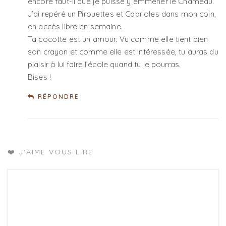
encore faut-il que je puisse y emmener le Chameau.
J’ai repéré un Pirouettes et Cabrioles dans mon coin,
en accès libre en semaine.
Ta cocotte est un amour. Vu comme elle tient bien
son crayon et comme elle est intéressée, tu auras du
plaisir à lui faire l’école quand tu le pourras.
Bises !
RÉPONDRE
❤️ J'AIME VOUS LIRE