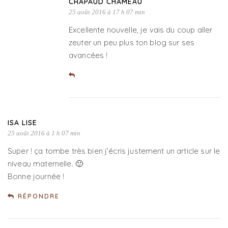
CRAPAUD CHAMEAU
25 août 2016 à 17 h 07 min
Excellente nouvelle, je vais du coup aller
zeuter un peu plus ton blog sur ses
avancées !
ISA LISE
25 août 2016 à 1 h 07 min
Super ! ça tombe très bien j’écris justement un article sur le
niveau maternelle. 🙂
Bonne journée !
RÉPONDRE